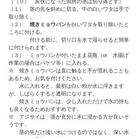
（（０） 炭状になった箇所の茎は切り落とす）
（１） 茎の先を斜めに切る。中の白いワタは手で
取り除く。
（２）
焼きミョウバン
を白いワタを取り除いたと
ころに付ける。
付ける前に、切り口を水で湿らせると簡単
に付けられます。
（３） ミョウバンが付いたまま花瓶（or 水揚げ
作業の場合はバケツ等）に入れる。
※ 焼きミョウバンは直に触ると手が荒れることも
あるため、お気を付けください。
水に入れると、最初は白い粉が水に浮きます
が、しばらくすると透明になります。
焼きミョウバンは、少し入れただけで水の持ち
も良くなるためおすすめです。
※ アジサイは、茎が充分に水に浸かる方が良いそ
うです。
茎の先だけ浅い水につけるのではなく、深い水